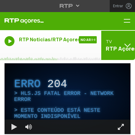
Entrar
Me
RTP Noticias/RTP Açores
NO AR
TV
RTP Açore
ERRO
204
HLS.JS FATAL ERROR - NETWORK
ERROR
ESTE CONTEÚDO ESTÁ NESTE
MOMENTO INDISPONÍVEL