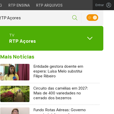
G
RTP ENSINA
RTP ARQUIVOS
Entrar
RTP Açores
TV
RTP Açores
Mais Notícias
Entidade gestora doente em
espera: Luísa Melo substitui
Filipe Ribeiro
Circuito das camélias em 2027:
Mais de 400 variedades no
cerrado dos bezerros
Fundo Rotas Aéreas: Governo