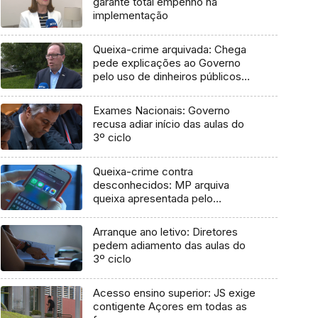
garante total empenho na
implementação
Queixa-crime arquivada: Chega
pede explicações ao Governo
pelo uso de dinheiros públicos
em processo judicial
Exames Nacionais: Governo
recusa adiar início das aulas do
3º ciclo
Queixa-crime contra
desconhecidos: MP arquiva
queixa apresentada pelo
Governo em 2021
Arranque ano letivo: Diretores
pedem adiamento das aulas do
3º ciclo
Acesso ensino superior: JS exige
contigente Açores em todas as