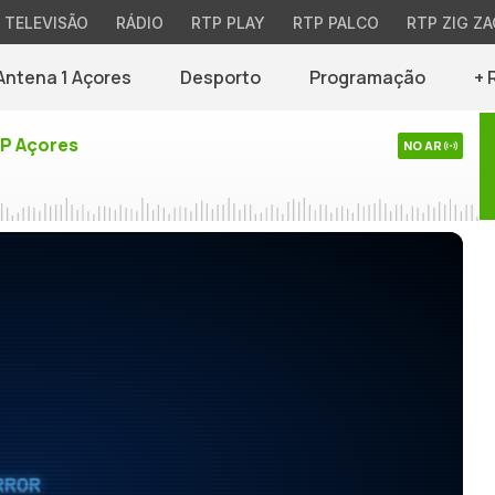
TELEVISÃO
RÁDIO
RTP PLAY
RTP PALCO
RTP ZIG ZA
Antena 1 Açores
Desporto
Programação
+ 
TP Açores
NO AR
RROR