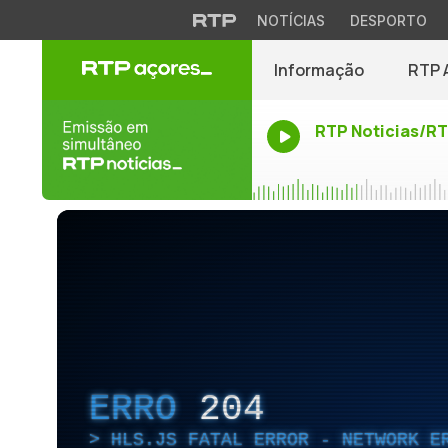
NOTÍCIAS
DESPORTO
Informação
RTP 
RTP Noticias/R
ERRO
204
HLS.JS FATAL ERROR - NETWORK E