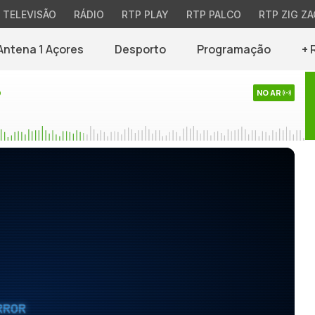
TELEVISÃO
RÁDIO
RTP PLAY
RTP PALCO
RTP ZIG ZA
Antena 1 Açores
Desporto
Programação
+ 
o
NO AR
RROR