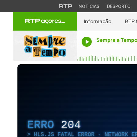
NOTÍCIAS
DESPORTO
Informação
RTP 
Sempre a Temp
ERRO
204
HLS.JS FATAL ERROR - NETWORK E