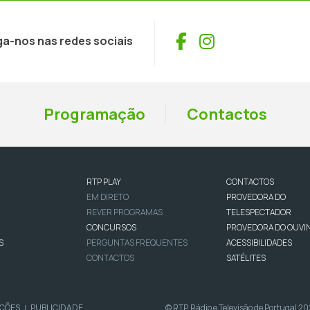
Facebook
Instagram
ga-nos nas redes sociais
Programação
Contactos
RTP PLAY
CONTACTOS
EM DIRETO
PROVEDORA DO
REVER PROGRAMAS
TELESPECTADOR
CONCURSOS
PROVEDORA DO OUVI
S
PERGUNTAS FREQUENTES
ACESSIBILIDADES
CONTACTOS
SATÉLITES
IÇÕES
PUBLICIDADE
© RTP, Rádio e Televisão de Portugal 2
|