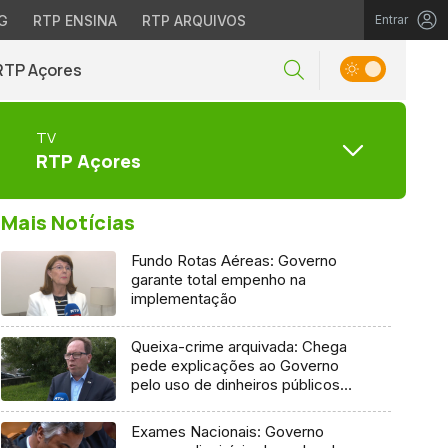
G
RTP ENSINA
RTP ARQUIVOS
Entrar
RTP Açores
TV
RTP Açores
Mais Notícias
Fundo Rotas Aéreas: Governo
garante total empenho na
implementação
Queixa-crime arquivada: Chega
pede explicações ao Governo
pelo uso de dinheiros públicos
em processo judicial
Exames Nacionais: Governo