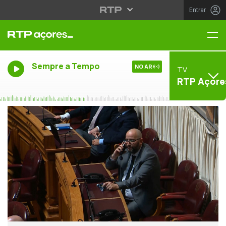
Entrar
Me
Sempre a Tempo
NO AR
TV
RTP Açore