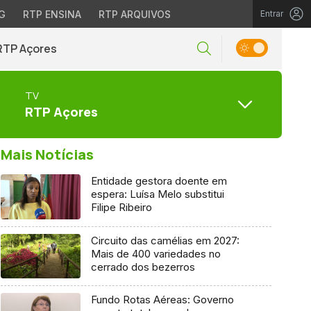
G
RTP ENSINA
RTP ARQUIVOS
Entrar
RTP Açores
TV
RTP Açores
Mais Notícias
Entidade gestora doente em
espera: Luísa Melo substitui
Filipe Ribeiro
Circuito das camélias em 2027:
Mais de 400 variedades no
cerrado dos bezerros
Fundo Rotas Aéreas: Governo