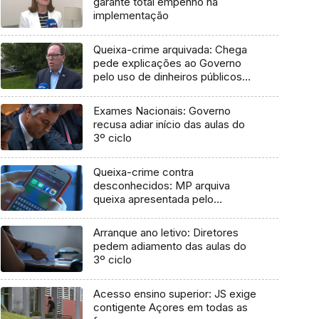
garante total empenho na
implementação
Queixa-crime arquivada: Chega
pede explicações ao Governo
pelo uso de dinheiros públicos
em processo judicial
Exames Nacionais: Governo
recusa adiar início das aulas do
3º ciclo
Queixa-crime contra
desconhecidos: MP arquiva
queixa apresentada pelo
Governo em 2021
Arranque ano letivo: Diretores
pedem adiamento das aulas do
3º ciclo
Acesso ensino superior: JS exige
contigente Açores em todas as