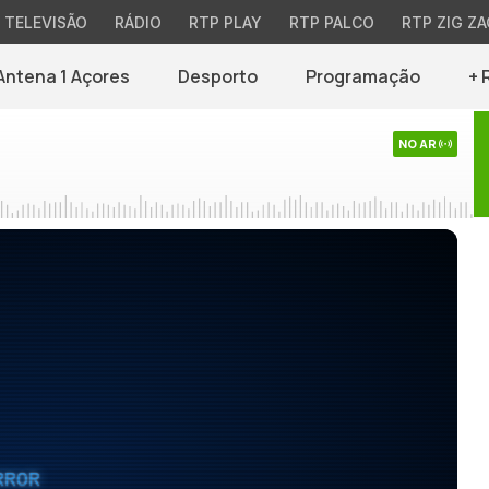
TELEVISÃO
RÁDIO
RTP PLAY
RTP PALCO
RTP ZIG ZA
Antena 1 Açores
Desporto
Programação
+ 
NO AR
RROR