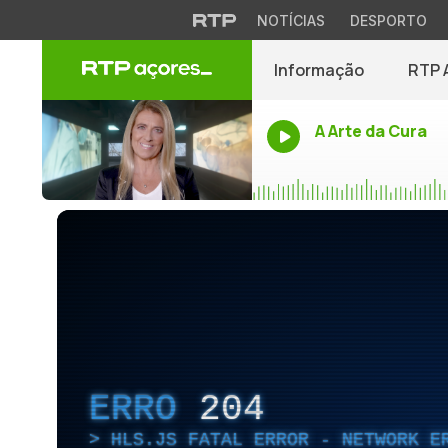
NOTÍCIAS
DESPORTO
Informação
RTP 
A Arte da Cura
ERRO
204
HLS.JS FATAL ERROR - NETWORK E