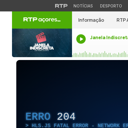
NOTÍCIAS
DESPORTO
Informação
RTP 
Janela Indiscret
ERRO
204
HLS.JS FATAL ERROR - NETWORK E