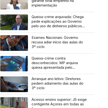
garante total empenho na
implementação
Queixa-crime arquivada: Chega
pede explicações ao Governo
pelo uso de dinheiros públicos
em processo judicial
Exames Nacionais: Governo
recusa adiar início das aulas do
3º ciclo
Queixa-crime contra
desconhecidos: MP arquiva
queixa apresentada pelo
Governo em 2021
Arranque ano letivo: Diretores
pedem adiamento das aulas do
3º ciclo
Acesso ensino superior: JS exige
contigente Açores em todas as