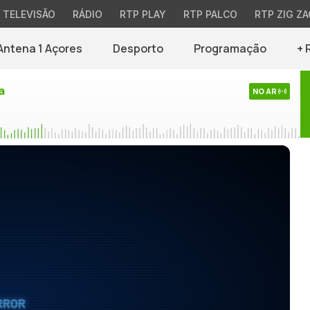
TELEVISÃO
RÁDIO
RTP PLAY
RTP PALCO
RTP ZIG ZA
Antena 1 Açores
Desporto
Programação
+ 
a
NO AR
RROR