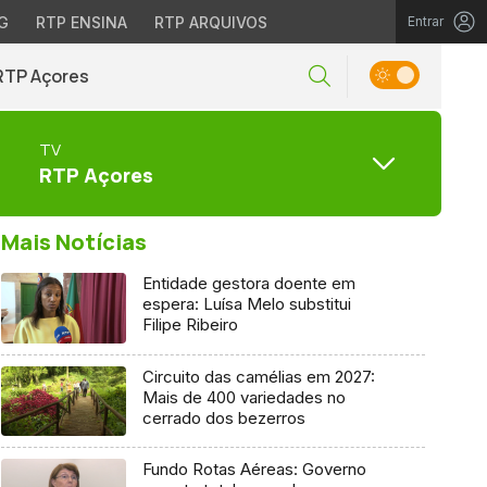
G
RTP ENSINA
RTP ARQUIVOS
Entrar
RTP Açores
TV
RTP Açores
Mais Notícias
Entidade gestora doente em
espera: Luísa Melo substitui
Filipe Ribeiro
Circuito das camélias em 2027:
Mais de 400 variedades no
cerrado dos bezerros
Fundo Rotas Aéreas: Governo