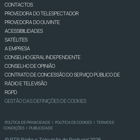
CONTACTOS
PROVEDORA DO TELESPECTADOR
PROVEDORA DO OUVINTE
ACESSIBILIDADES
SATÉLITES
A EMPRESA
CONSELHO GERAL INDEPENDENTE
CONSELHO DE OPINIÃO
CONTRATO DE CONCESSÃO DO SERVIÇO PÚBLICO DE
RÁDIO E TELEVISÃO
RGPD
GESTÃO DAS DEFINIÇÕES DE COOKIES
POLÍTICA DE PRIVACIDADE
|
POLÍTICA DE COOKIES
|
TERMOS E
CONDIÇÕES
|
PUBLICIDADE
© RTP, Rádio e Televisão de Portugal 2026