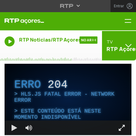
Entrar
Me
RTP Noticias/RTP Açores
NO AR
TV
RTP Açore
ERRO
204
HLS.JS FATAL ERROR - NETWORK
ERROR
ESTE CONTEÚDO ESTÁ NESTE
MOMENTO INDISPONÍVEL