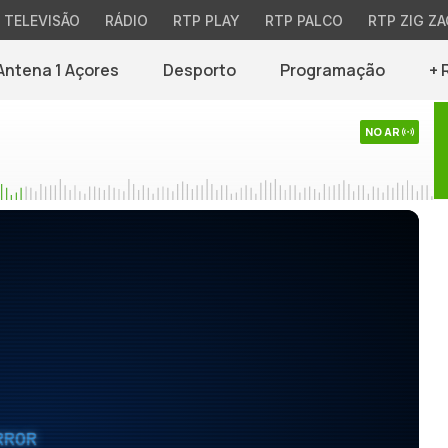
TELEVISÃO
RÁDIO
RTP PLAY
RTP PALCO
RTP ZIG ZA
Antena 1 Açores
Desporto
Programação
+ 
NO AR
RROR