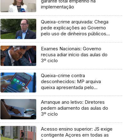
garante total empenho na
implementação
Queixa-crime arquivada: Chega
pede explicações ao Governo
pelo uso de dinheiros públicos
em processo judicial
Exames Nacionais: Governo
recusa adiar início das aulas do
3º ciclo
Queixa-crime contra
desconhecidos: MP arquiva
queixa apresentada pelo
Governo em 2021
Arranque ano letivo: Diretores
pedem adiamento das aulas do
3º ciclo
Acesso ensino superior: JS exige
contigente Açores em todas as