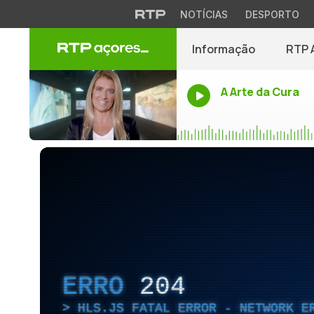
NOTÍCIAS
DESPORTO
Informação
RTP 
A Arte da Cura
ERRO
204
HLS.JS FATAL ERROR - NETWORK E