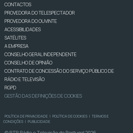
CONTACTOS
PROVEDORA DO TELESPECTADOR
PROVEDORA DO OUVINTE
ACESSIBILIDADES
SATÉLITES
A EMPRESA
CONSELHO GERAL INDEPENDENTE
CONSELHO DE OPINIÃO
CONTRATO DE CONCESSÃO DO SERVIÇO PÚBLICO DE
RÁDIO E TELEVISÃO
RGPD
GESTÃO DAS DEFINIÇÕES DE COOKIES
POLÍTICA DE PRIVACIDADE
|
POLÍTICA DE COOKIES
|
TERMOS E
CONDIÇÕES
|
PUBLICIDADE
© RTP, Rádio e Televisão de Portugal 2026