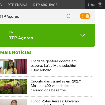
G
RTP ENSINA
RTP ARQUIVOS
Entrar
RTP Açores
TV
RTP Açores
Mais Notícias
Entidade gestora doente em
espera: Luísa Melo substitui
Filipe Ribeiro
Circuito das camélias em 2027:
Mais de 400 variedades no
cerrado dos bezerros
Fundo Rotas Aéreas: Governo