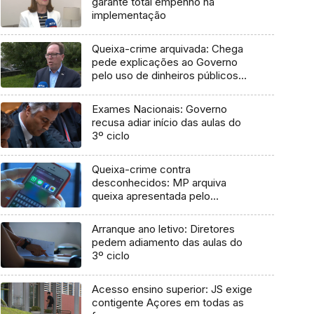
garante total empenho na
implementação
Queixa-crime arquivada: Chega
pede explicações ao Governo
pelo uso de dinheiros públicos
em processo judicial
Exames Nacionais: Governo
recusa adiar início das aulas do
3º ciclo
Queixa-crime contra
desconhecidos: MP arquiva
queixa apresentada pelo
Governo em 2021
Arranque ano letivo: Diretores
pedem adiamento das aulas do
3º ciclo
Acesso ensino superior: JS exige
contigente Açores em todas as