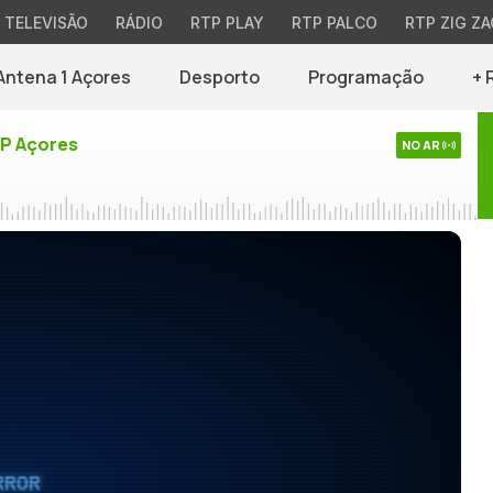
TELEVISÃO
RÁDIO
RTP PLAY
RTP PALCO
RTP ZIG ZA
Antena 1 Açores
Desporto
Programação
+ 
TP Açores
NO AR
RROR