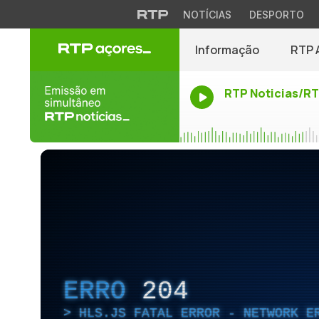
NOTÍCIAS
DESPORTO
Informação
RTP 
RTP Noticias/R
ERRO
204
HLS.JS FATAL ERROR - NETWORK E