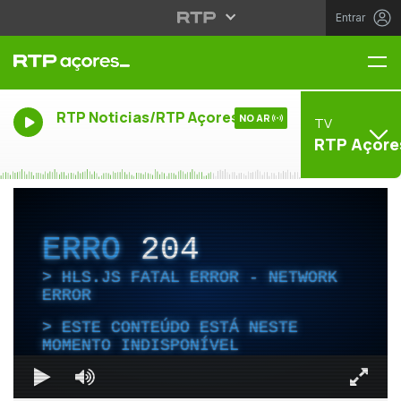
Entrar
Me
RTP Noticias/RTP Açores
NO AR
TV
RTP Açore
ERRO
204
HLS.JS FATAL ERROR - NETWORK
ERROR
ESTE CONTEÚDO ESTÁ NESTE
MOMENTO INDISPONÍVEL