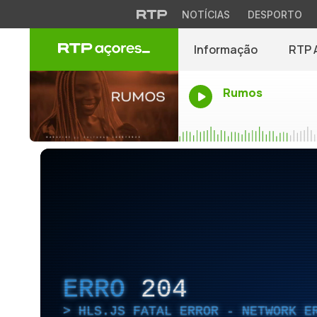
NOTÍCIAS
DESPORTO
Informação
RTP 
Rumos
ERRO
204
HLS.JS FATAL ERROR - NETWORK E