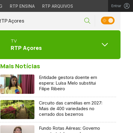
G
RTP ENSINA
RTP ARQUIVOS
Entrar
RTP Açores
TV
RTP Açores
Mais Notícias
Entidade gestora doente em
espera: Luísa Melo substitui
Filipe Ribeiro
Circuito das camélias em 2027:
Mais de 400 variedades no
cerrado dos bezerros
Fundo Rotas Aéreas: Governo