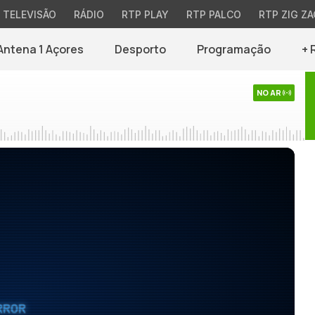
TELEVISÃO
RÁDIO
RTP PLAY
RTP PALCO
RTP ZIG ZA
Antena 1 Açores
Desporto
Programação
+ 
NO AR
RROR