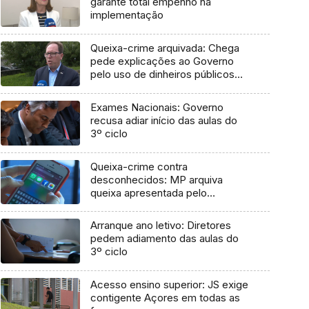
garante total empenho na
implementação
Queixa-crime arquivada: Chega
pede explicações ao Governo
pelo uso de dinheiros públicos
em processo judicial
Exames Nacionais: Governo
recusa adiar início das aulas do
3º ciclo
Queixa-crime contra
desconhecidos: MP arquiva
queixa apresentada pelo
Governo em 2021
Arranque ano letivo: Diretores
pedem adiamento das aulas do
3º ciclo
Acesso ensino superior: JS exige
contigente Açores em todas as