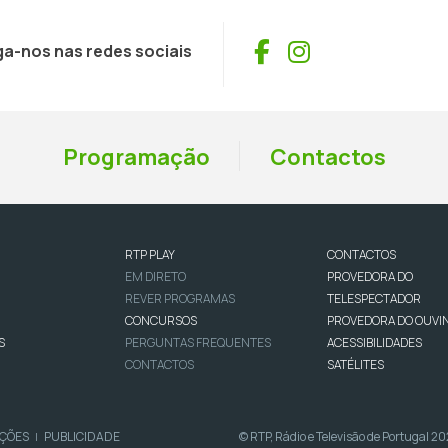
Facebook
Instagram
ga-nos nas redes sociais
Programação
Contactos
RTP PLAY
CONTACTOS
EM DIRETO
PROVEDORA DO
REVER PROGRAMAS
TELESPECTADOR
CONCURSOS
PROVEDORA DO OUVI
S
PERGUNTAS FREQUENTES
ACESSIBILIDADES
CONTACTOS
SATÉLITES
IÇÕES
PUBLICIDADE
© RTP, Rádio e Televisão de Portugal 2
|