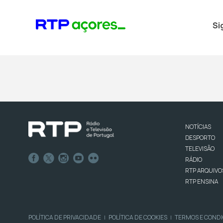
Si
NOTÍCIAS
DESPORTO
TELEVISÃO
RÁDIO
RTP ARQUIVO
RTP ENSINA
POLÍTICA DE PRIVACIDADE
POLÍTICA DE COOKIES
TERMOS E COND
|
|