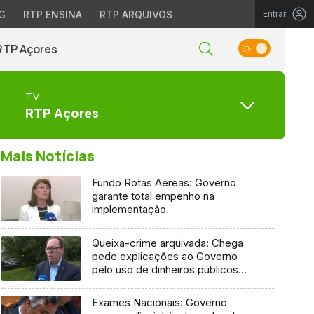
G
RTP ENSINA
RTP ARQUIVOS
Entrar
RTP Açores
TV
RTP Açores
Mais Notícias
Fundo Rotas Aéreas: Governo
garante total empenho na
implementação
Queixa-crime arquivada: Chega
pede explicações ao Governo
pelo uso de dinheiros públicos
em processo judicial
Exames Nacionais: Governo