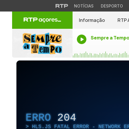
NOTÍCIAS
DESPORTO
Informação
RTP 
Sempre a Temp
ERRO
204
HLS.JS FATAL ERROR - NETWORK E