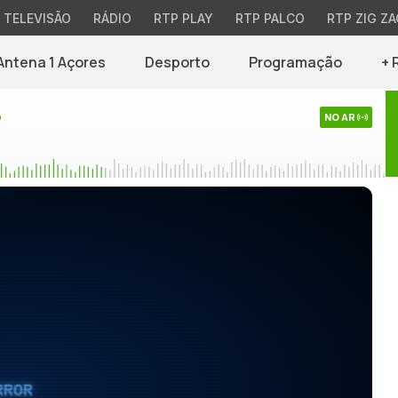
TELEVISÃO
RÁDIO
RTP PLAY
RTP PALCO
RTP ZIG ZA
Antena 1 Açores
Desporto
Programação
+ 
o
NO AR
RROR