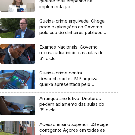
garante total empenho na
implementação
Queixa-crime arquivada: Chega
pede explicações ao Governo
pelo uso de dinheiros públicos
em processo judicial
Exames Nacionais: Governo
recusa adiar início das aulas do
3º ciclo
Queixa-crime contra
desconhecidos: MP arquiva
queixa apresentada pelo
Governo em 2021
Arranque ano letivo: Diretores
pedem adiamento das aulas do
3º ciclo
Acesso ensino superior: JS exige
contigente Açores em todas as