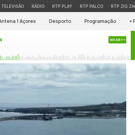
TELEVISÃO
RÁDIO
RTP PLAY
RTP PALCO
RTP ZIG ZA
Antena 1 Açores
Desporto
Programação
+ 
a
NO AR