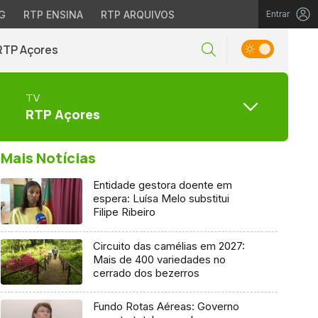
G
RTP ENSINA
RTP ARQUIVOS
Entrar
RTP Açores
TV
RTP Açores
Mais Notícias
Entidade gestora doente em
espera: Luísa Melo substitui
Filipe Ribeiro
Circuito das camélias em 2027:
Mais de 400 variedades no
cerrado dos bezerros
Fundo Rotas Aéreas: Governo