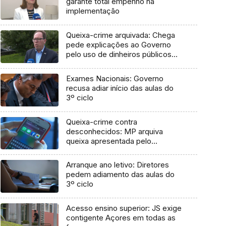
garante total empenho na
implementação
Queixa-crime arquivada: Chega
pede explicações ao Governo
pelo uso de dinheiros públicos
em processo judicial
Exames Nacionais: Governo
recusa adiar início das aulas do
3º ciclo
Queixa-crime contra
desconhecidos: MP arquiva
queixa apresentada pelo
Governo em 2021
Arranque ano letivo: Diretores
pedem adiamento das aulas do
3º ciclo
Acesso ensino superior: JS exige
contigente Açores em todas as