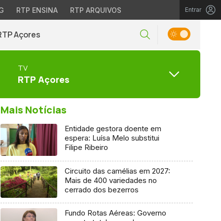
G
RTP ENSINA
RTP ARQUIVOS
Entrar
RTP Açores
TV
RTP Açores
Mais Notícias
Entidade gestora doente em
espera: Luísa Melo substitui
Filipe Ribeiro
Circuito das camélias em 2027:
Mais de 400 variedades no
cerrado dos bezerros
Fundo Rotas Aéreas: Governo