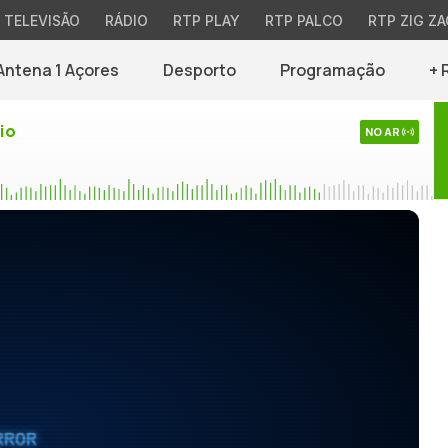
TELEVISÃO
RÁDIO
RTP PLAY
RTP PALCO
RTP ZIG ZA
Antena 1 Açores
Desporto
Programação
+ 
io
NO AR
RROR