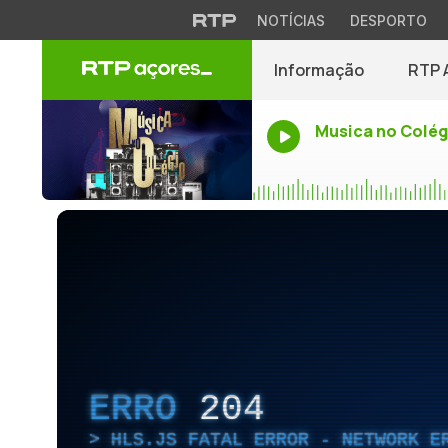
NOTÍCIAS
DESPORTO
Informação
RTP 
Musica no Colég
ERRO
204
HLS.JS FATAL ERROR - NETWORK E