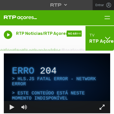
Entrar
Me
RTP Noticias/RTP Açores
NO AR
TV
RTP Açore
ERRO
204
HLS.JS FATAL ERROR - NETWORK
ERROR
ESTE CONTEÚDO ESTÁ NESTE
MOMENTO INDISPONÍVEL