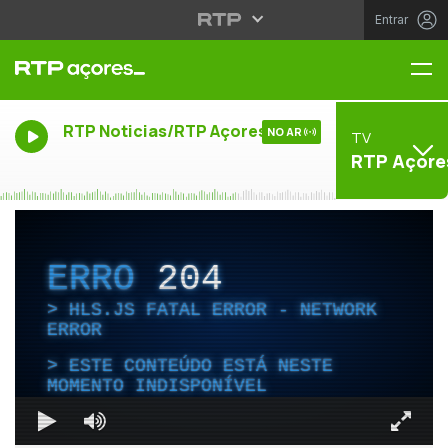
Entrar
Me
RTP Noticias/RTP Açores
NO AR
TV
RTP Açore
ERRO
204
HLS.JS FATAL ERROR - NETWORK
ERROR
ESTE CONTEÚDO ESTÁ NESTE
MOMENTO INDISPONÍVEL