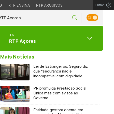
G
RTP ENSINA
RTP ARQUIVOS
Entrar
RTP Açores
TV
RTP Açores
Mais Notícias
Lei de Estrangeiros: Seguro diz
que “segurança não é
incompatível com dignidade
humana”
PR promulga Prestação Social
Única mas com avisos ao
Governo
Entidade gestora doente em