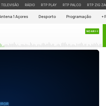
TELEVISÃO
RÁDIO
RTP PLAY
RTP PALCO
RTP ZIG ZA
Antena 1 Açores
Desporto
Programação
+ 
NO AR
RROR