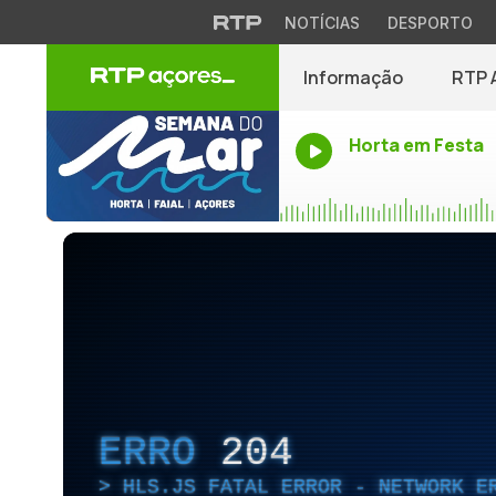
NOTÍCIAS
DESPORTO
Informação
RTP 
Horta em Festa
ERRO
204
HLS.JS FATAL ERROR - NETWORK E