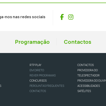
Facebook
Instagram
ga-nos nas redes sociais
Programação
Contactos
RTP PLAY
CONTACTOS
EM DIRETO
PROVEDORA DO
REVER PROGRAMAS
TELESPECTADOR
CONCURSOS
PROVEDORA DO OUVI
S
PERGUNTAS FREQUENTES
ACESSIBILIDADES
CONTACTOS
SATÉLITES