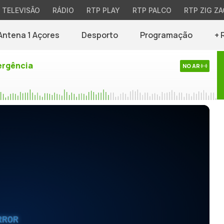
TELEVISÃO
RÁDIO
RTP PLAY
RTP PALCO
RTP ZIG ZA
Antena 1 Açores
Desporto
Programação
+ 
rgência
NO AR
RROR