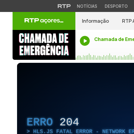
NOTÍCIAS
DESPORTO
Informação
RTP 
Chamada de Eme
ERRO
204
HLS.JS FATAL ERROR - NETWORK E