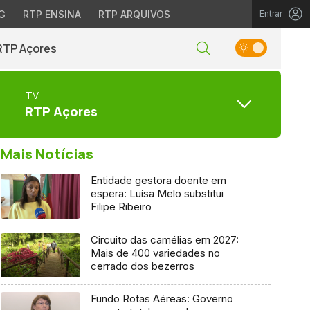
G
RTP ENSINA
RTP ARQUIVOS
Entrar
RTP Açores
TV
RTP Açores
Mais Notícias
Entidade gestora doente em
espera: Luísa Melo substitui
Filipe Ribeiro
Circuito das camélias em 2027:
Mais de 400 variedades no
cerrado dos bezerros
Fundo Rotas Aéreas: Governo