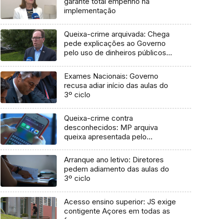
garante total empenho na
implementação
Queixa-crime arquivada: Chega
pede explicações ao Governo
pelo uso de dinheiros públicos
em processo judicial
Exames Nacionais: Governo
recusa adiar início das aulas do
3º ciclo
Queixa-crime contra
desconhecidos: MP arquiva
queixa apresentada pelo
Governo em 2021
Arranque ano letivo: Diretores
pedem adiamento das aulas do
3º ciclo
Acesso ensino superior: JS exige
contigente Açores em todas as