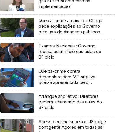
garante total empenho na
implementação
Queixa-crime arquivada: Chega
pede explicações ao Governo
pelo uso de dinheiros públicos
em processo judicial
Exames Nacionais: Governo
recusa adiar início das aulas do
3º ciclo
Queixa-crime contra
desconhecidos: MP arquiva
queixa apresentada pelo
Governo em 2021
Arranque ano letivo: Diretores
pedem adiamento das aulas do
3º ciclo
Acesso ensino superior: JS exige
contigente Açores em todas as