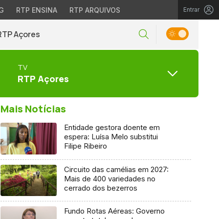
G
RTP ENSINA
RTP ARQUIVOS
Entrar
RTP Açores
TV
RTP Açores
Mais Notícias
Entidade gestora doente em
espera: Luísa Melo substitui
Filipe Ribeiro
Circuito das camélias em 2027:
Mais de 400 variedades no
cerrado dos bezerros
Fundo Rotas Aéreas: Governo