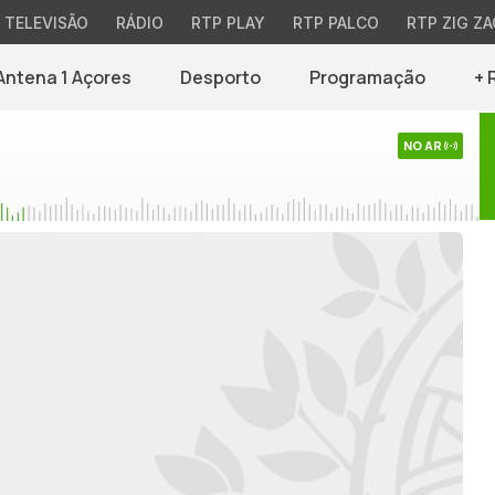
TELEVISÃO
RÁDIO
RTP PLAY
RTP PALCO
RTP ZIG ZA
Antena 1 Açores
Desporto
Programação
+ 
NO AR