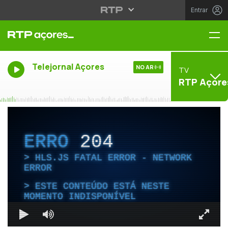
Entrar
Me
Telejornal Açores
NO AR
TV
RTP Açore
ERRO
204
HLS.JS FATAL ERROR - NETWORK
ERROR
ESTE CONTEÚDO ESTÁ NESTE
MOMENTO INDISPONÍVEL