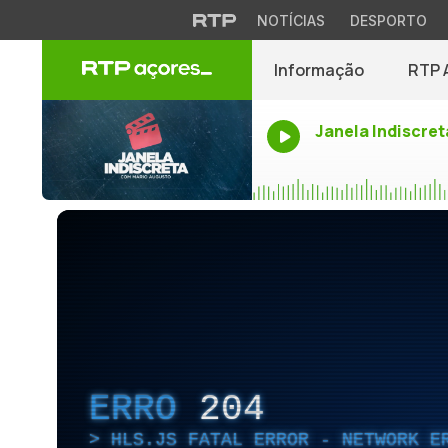
NOTÍCIAS
DESPORTO
Informação
RTP 
Janela Indiscret
ERRO
204
HLS.JS FATAL ERROR - NETWORK E