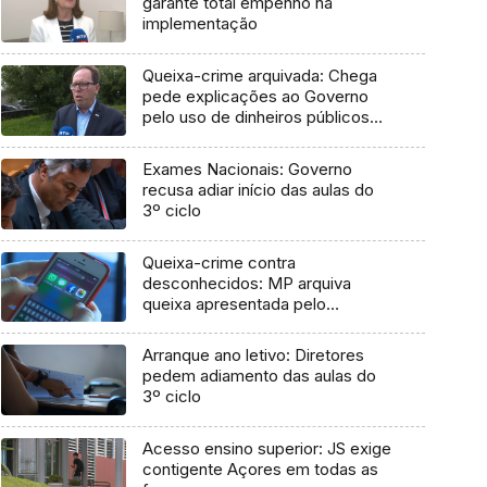
garante total empenho na
implementação
Queixa-crime arquivada: Chega
pede explicações ao Governo
pelo uso de dinheiros públicos
em processo judicial
Exames Nacionais: Governo
recusa adiar início das aulas do
3º ciclo
Queixa-crime contra
desconhecidos: MP arquiva
queixa apresentada pelo
Governo em 2021
Arranque ano letivo: Diretores
pedem adiamento das aulas do
3º ciclo
Acesso ensino superior: JS exige
contigente Açores em todas as