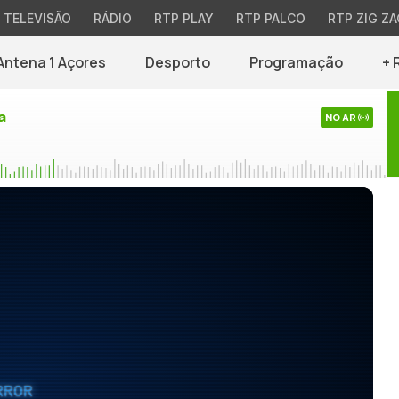
TELEVISÃO
RÁDIO
RTP PLAY
RTP PALCO
RTP ZIG ZA
Antena 1 Açores
Desporto
Programação
+ 
a
NO AR
RROR