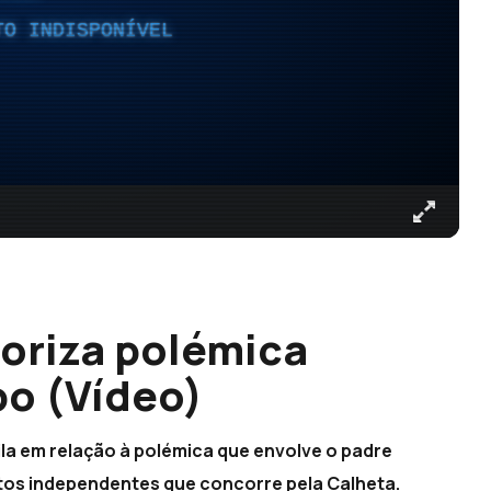
TO INDISPONÍVEL
loriza polémica
po (Vídeo)
ila em relação à polémica que envolve o padre
atos independentes que concorre pela Calheta.