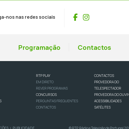
Facebook
Instagram
ga-nos nas redes sociais
Programação
Contactos
RTP PLAY
CONTACTOS
EM DIRETO
PROVEDORA DO
REVER PROGRAMAS
TELESPECTADOR
CONCURSOS
PROVEDORA DO OUVI
S
PERGUNTAS FREQUENTES
ACESSIBILIDADES
CONTACTOS
SATÉLITES
IÇÕES
PUBLICIDADE
© RTP, Rádio e Televisão de Portugal 2
|