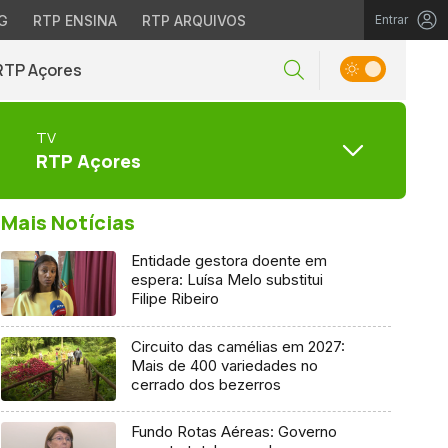
G
RTP ENSINA
RTP ARQUIVOS
Entrar
RTP Açores
TV
RTP Açores
Mais Notícias
Entidade gestora doente em
espera: Luísa Melo substitui
Filipe Ribeiro
Circuito das camélias em 2027:
Mais de 400 variedades no
cerrado dos bezerros
Fundo Rotas Aéreas: Governo