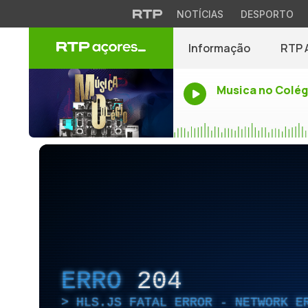
NOTÍCIAS
DESPORTO
Informação
RTP 
Musica no Colég
ERRO
204
HLS.JS FATAL ERROR - NETWORK E