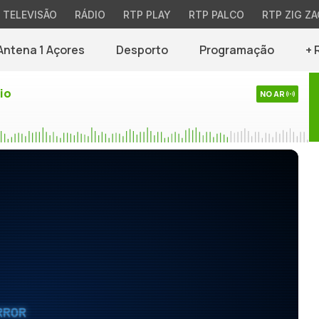
TELEVISÃO
RÁDIO
RTP PLAY
RTP PALCO
RTP ZIG ZA
Antena 1 Açores
Desporto
Programação
+ 
io
NO AR
RROR