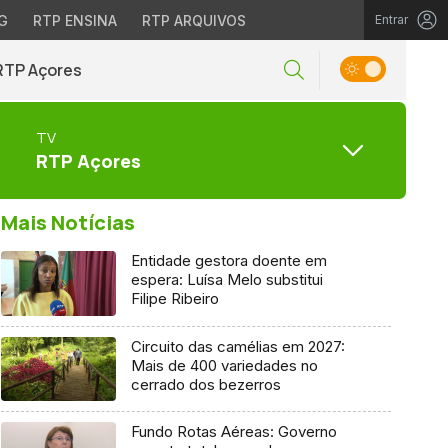
G
RTP ENSINA
RTP ARQUIVOS
Entrar
RTP Açores
TV
RTP Açores
Mais Notícias
Entidade gestora doente em
espera: Luísa Melo substitui
Filipe Ribeiro
Circuito das camélias em 2027:
Mais de 400 variedades no
cerrado dos bezerros
Fundo Rotas Aéreas: Governo