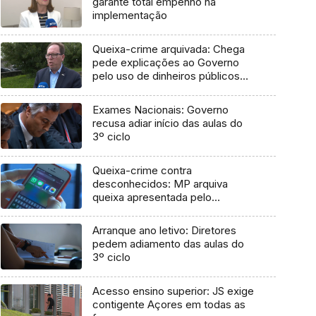
garante total empenho na
implementação
Queixa-crime arquivada: Chega
pede explicações ao Governo
pelo uso de dinheiros públicos
em processo judicial
Exames Nacionais: Governo
recusa adiar início das aulas do
3º ciclo
Queixa-crime contra
desconhecidos: MP arquiva
queixa apresentada pelo
Governo em 2021
Arranque ano letivo: Diretores
pedem adiamento das aulas do
3º ciclo
Acesso ensino superior: JS exige
contigente Açores em todas as