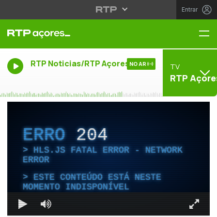
Entrar
Me
RTP Noticias/RTP Açores
NO AR
TV
RTP Açore
ERRO
204
HLS.JS FATAL ERROR - NETWORK
ERROR
ESTE CONTEÚDO ESTÁ NESTE
MOMENTO INDISPONÍVEL