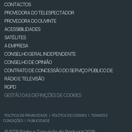
CONTACTOS
PROVEDORA DO TELESPECTADOR
PROVEDORA DO OUVINTE
ACESSIBILIDADES
SATÉLITES
A EMPRESA
CONSELHO GERAL INDEPENDENTE
CONSELHO DE OPINIÃO
CONTRATO DE CONCESSÃO DO SERVIÇO PÚBLICO DE
RÁDIO E TELEVISÃO
RGPD
GESTÃO DAS DEFINIÇÕES DE COOKIES
POLÍTICA DE PRIVACIDADE
|
POLÍTICA DE COOKIES
|
TERMOS E
CONDIÇÕES
|
PUBLICIDADE
© RTP, Rádio e Televisão de Portugal 2026