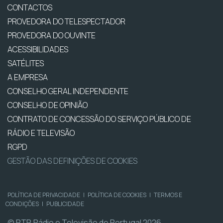
CONTACTOS
PROVEDORA DO TELESPECTADOR
PROVEDORA DO OUVINTE
ACESSIBILIDADES
SATÉLITES
A EMPRESA
CONSELHO GERAL INDEPENDENTE
CONSELHO DE OPINIÃO
CONTRATO DE CONCESSÃO DO SERVIÇO PÚBLICO DE
RÁDIO E TELEVISÃO
RGPD
GESTÃO DAS DEFINIÇÕES DE COOKIES
POLÍTICA DE PRIVACIDADE
|
POLÍTICA DE COOKIES
|
TERMOS E
CONDIÇÕES
|
PUBLICIDADE
© RTP, Rádio e Televisão de Portugal 2026