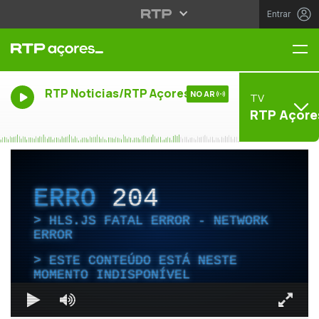
Entrar
Me
RTP Noticias/RTP Açores
NO AR
TV
RTP Açore
ERRO
204
HLS.JS FATAL ERROR - NETWORK
ERROR
ESTE CONTEÚDO ESTÁ NESTE
MOMENTO INDISPONÍVEL