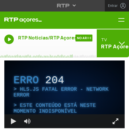
Entrar
Me
RTP Noticias/RTP Açores
NO AR
TV
RTP Açore
ERRO
204
HLS.JS FATAL ERROR - NETWORK
ERROR
ESTE CONTEÚDO ESTÁ NESTE
MOMENTO INDISPONÍVEL