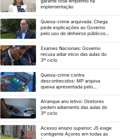
garante total empenho na
implementação
Queixa-crime arquivada: Chega
pede explicações ao Governo
pelo uso de dinheiros públicos
em processo judicial
Exames Nacionais: Governo
recusa adiar início das aulas do
3º ciclo
Queixa-crime contra
desconhecidos: MP arquiva
queixa apresentada pelo
Governo em 2021
Arranque ano letivo: Diretores
pedem adiamento das aulas do
3º ciclo
Acesso ensino superior: JS exige
contigente Açores em todas as