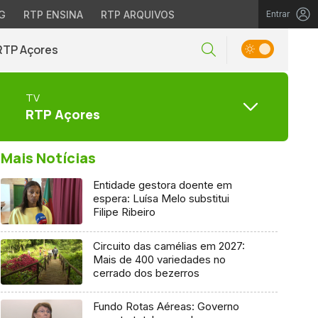
G
RTP ENSINA
RTP ARQUIVOS
Entrar
RTP Açores
TV
RTP Açores
Mais Notícias
Entidade gestora doente em
espera: Luísa Melo substitui
Filipe Ribeiro
Circuito das camélias em 2027:
Mais de 400 variedades no
cerrado dos bezerros
Fundo Rotas Aéreas: Governo