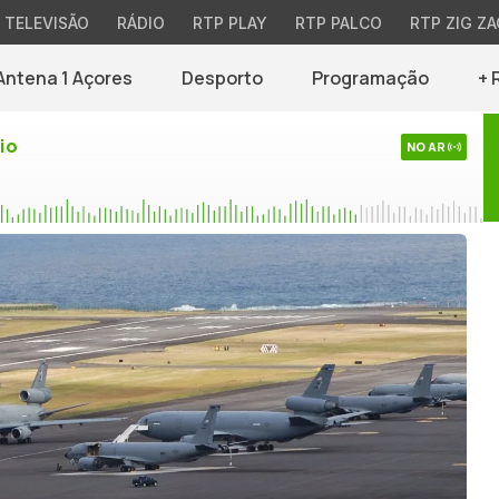
TELEVISÃO
RÁDIO
RTP PLAY
RTP PALCO
RTP ZIG ZA
Antena 1 Açores
Desporto
Programação
+ 
io
NO AR