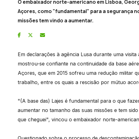
O embaixador norte-americano em Lisboa, George 
Açores, como "fundamental" para a segurança no
missões tem vindo a aumentar.
Em declarações à agência Lusa durante uma visita 
mostrou-se confiante na continuidade da base aére
Açores, que em 2015 sofreu uma redução militar qu
trabalho, entre os quais a rescisão por mútuo aco
"(A base das) Lajes é fundamental para o que faze
aumentar no tamanho das suas missões e tem sido
que cheguei", vincou o embaixador norte-american
Questionado sobre o processo de descontaminação 