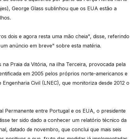
Lajes), George Glass sublinhou que os EUA estão a
lhos.
ros dois e agora resta uma mão cheia", disse, referindo
 um anúncio em breve" sobre esta matéria.
na Praia da Vitória, na ilha Terceira, provocada pela
entificada em 2005 pelos próprios norte-americanos e
 Engenharia Civil (LNEC), que monitoriza desde 2012 o
al Permanente entre Portugal e os EUA, o presidente
isse ter sido dado a conhecer um relatório técnico da
nal, datado de novembro, que conclui que mais seis
os positivos e que, fruto das medidas já implementadas