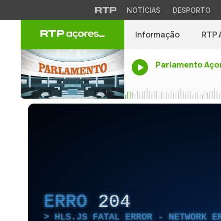
NOTÍCIAS
DESPORTO
Informação
RTP 
Parlamento Aço
ERRO
204
HLS.JS FATAL ERROR - NETWORK E