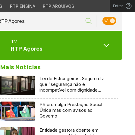
G
RTP ENSINA
RTP ARQUIVOS
Entrar
RTP Açores
TV
RTP Açores
Mais Notícias
Lei de Estrangeiros: Seguro diz
que “segurança não é
incompatível com dignidade
humana”
PR promulga Prestação Social
Única mas com avisos ao
Governo
Entidade gestora doente em