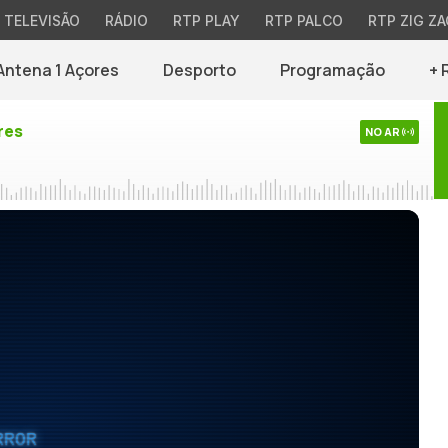
TELEVISÃO
RÁDIO
RTP PLAY
RTP PALCO
RTP ZIG ZA
Antena 1 Açores
Desporto
Programação
+ 
res
NO AR
RROR