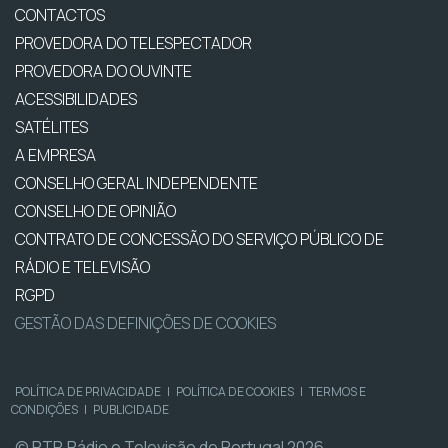
CONTACTOS
PROVEDORA DO TELESPECTADOR
PROVEDORA DO OUVINTE
ACESSIBILIDADES
SATÉLITES
A EMPRESA
CONSELHO GERAL INDEPENDENTE
CONSELHO DE OPINIÃO
CONTRATO DE CONCESSÃO DO SERVIÇO PÚBLICO DE
RÁDIO E TELEVISÃO
RGPD
GESTÃO DAS DEFINIÇÕES DE COOKIES
POLÍTICA DE PRIVACIDADE
|
POLÍTICA DE COOKIES
|
TERMOS E
CONDIÇÕES
|
PUBLICIDADE
© RTP, Rádio e Televisão de Portugal 2026