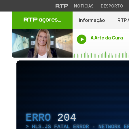
NOTÍCIAS
DESPORTO
Informação
RTP 
A Arte da Cura
ERRO
204
HLS.JS FATAL ERROR - NETWORK E