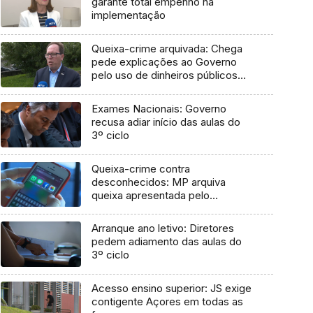
garante total empenho na
implementação
Queixa-crime arquivada: Chega
pede explicações ao Governo
pelo uso de dinheiros públicos
em processo judicial
Exames Nacionais: Governo
recusa adiar início das aulas do
3º ciclo
Queixa-crime contra
desconhecidos: MP arquiva
queixa apresentada pelo
Governo em 2021
Arranque ano letivo: Diretores
pedem adiamento das aulas do
3º ciclo
Acesso ensino superior: JS exige
contigente Açores em todas as