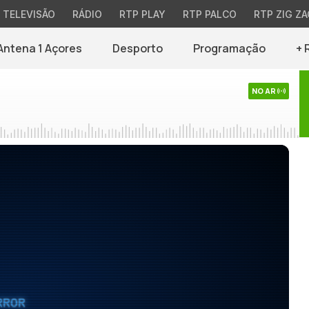
TELEVISÃO
RÁDIO
RTP PLAY
RTP PALCO
RTP ZIG ZA
Antena 1 Açores
Desporto
Programação
+ 
NO AR
RROR