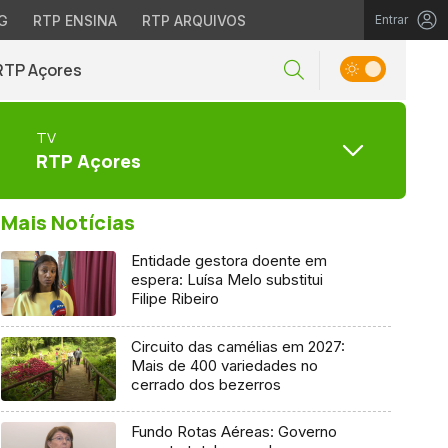
G
RTP ENSINA
RTP ARQUIVOS
Entrar
RTP Açores
TV
RTP Açores
Mais Notícias
Entidade gestora doente em
espera: Luísa Melo substitui
Filipe Ribeiro
Circuito das camélias em 2027:
Mais de 400 variedades no
cerrado dos bezerros
Fundo Rotas Aéreas: Governo