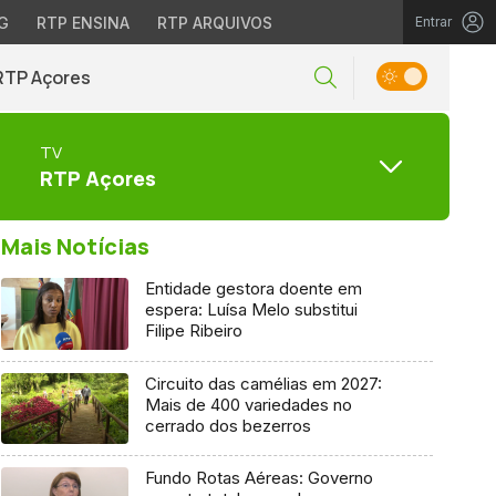
G
RTP ENSINA
RTP ARQUIVOS
Entrar
RTP Açores
TV
RTP Açores
Mais Notícias
Entidade gestora doente em
espera: Luísa Melo substitui
Filipe Ribeiro
Circuito das camélias em 2027:
Mais de 400 variedades no
cerrado dos bezerros
Fundo Rotas Aéreas: Governo