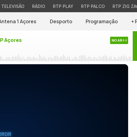
TELEVISÃO
RÁDIO
RTP PLAY
RTP PALCO
RTP ZIG ZA
Antena 1 Açores
Desporto
Programação
+ 
TP Açores
NO AR
RROR