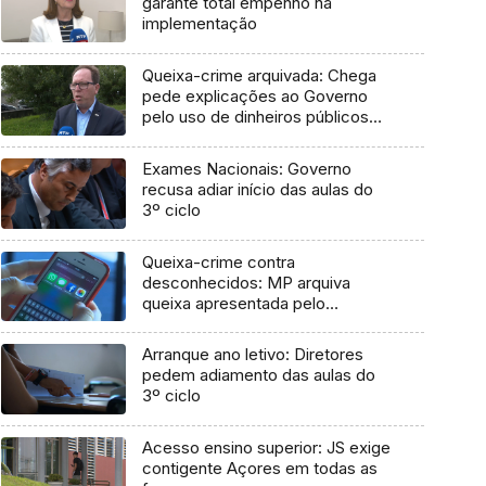
garante total empenho na
implementação
Queixa-crime arquivada: Chega
pede explicações ao Governo
pelo uso de dinheiros públicos
em processo judicial
Exames Nacionais: Governo
recusa adiar início das aulas do
3º ciclo
Queixa-crime contra
desconhecidos: MP arquiva
queixa apresentada pelo
Governo em 2021
Arranque ano letivo: Diretores
pedem adiamento das aulas do
3º ciclo
Acesso ensino superior: JS exige
contigente Açores em todas as