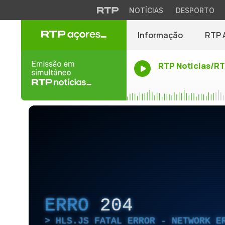
NOTÍCIAS
DESPORTO
Informação
RTP 
RTP Noticias/R
ERRO
204
HLS.JS FATAL ERROR - NETWORK E