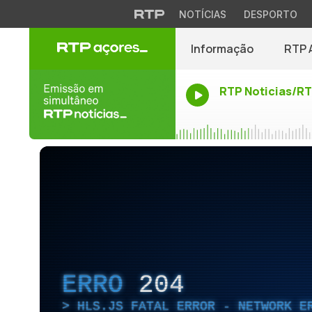
NOTÍCIAS
DESPORTO
Informação
RTP 
RTP Noticias/R
ERRO
204
HLS.JS FATAL ERROR - NETWORK E