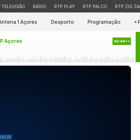
TELEVISÃO
RÁDIO
RTP PLAY
RTP PALCO
RTP ZIG ZA
Antena 1 Açores
Desporto
Programação
+ 
TP Açores
NO AR
RROR