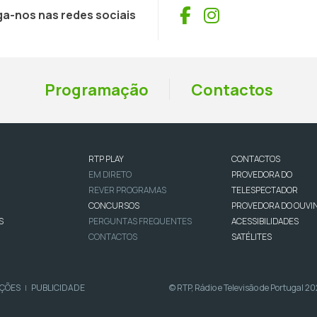
Facebook
Instagram
ga-nos nas redes sociais
Programação
Contactos
RTP PLAY
CONTACTOS
EM DIRETO
PROVEDORA DO
REVER PROGRAMAS
TELESPECTADOR
CONCURSOS
PROVEDORA DO OUVI
S
PERGUNTAS FREQUENTES
ACESSIBILIDADES
CONTACTOS
SATÉLITES
IÇÕES
PUBLICIDADE
© RTP, Rádio e Televisão de Portugal 2
|