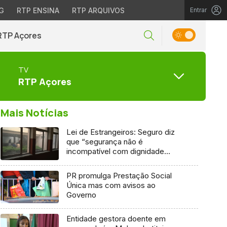
G
RTP ENSINA
RTP ARQUIVOS
Entrar
RTP Açores
TV
RTP Açores
Mais Notícias
Lei de Estrangeiros: Seguro diz
que “segurança não é
incompatível com dignidade
humana”
PR promulga Prestação Social
Única mas com avisos ao
Governo
Entidade gestora doente em