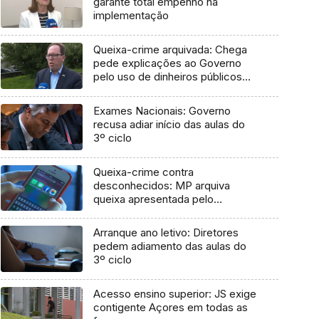
garante total empenho na
implementação
Queixa-crime arquivada: Chega
pede explicações ao Governo
pelo uso de dinheiros públicos
em processo judicial
Exames Nacionais: Governo
recusa adiar início das aulas do
3º ciclo
Queixa-crime contra
desconhecidos: MP arquiva
queixa apresentada pelo
Governo em 2021
Arranque ano letivo: Diretores
pedem adiamento das aulas do
3º ciclo
Acesso ensino superior: JS exige
contigente Açores em todas as