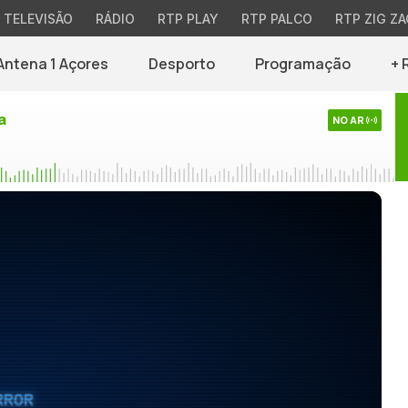
TELEVISÃO
RÁDIO
RTP PLAY
RTP PALCO
RTP ZIG ZA
Antena 1 Açores
Desporto
Programação
+ 
a
NO AR
RROR