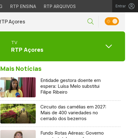
G
RTP ENSINA
RTP ARQUIVOS
Entrar
RTP Açores
TV
RTP Açores
Mais Notícias
Entidade gestora doente em
espera: Luísa Melo substitui
Filipe Ribeiro
Circuito das camélias em 2027:
Mais de 400 variedades no
cerrado dos bezerros
Fundo Rotas Aéreas: Governo