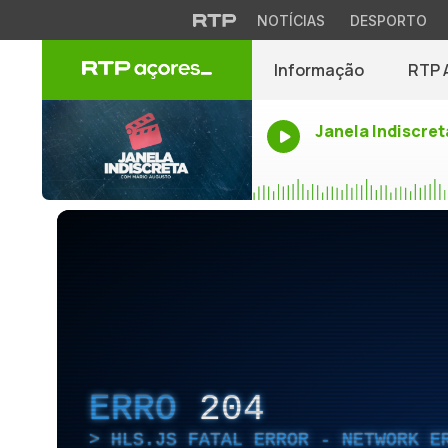
NOTÍCIAS
DESPORTO
Informação
RTP 
Janela Indiscret
ERRO
204
HLS.JS FATAL ERROR - NETWORK E