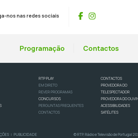
Facebook
Instagram
ga-nos nas redes sociais
Programação
Contactos
RTP PLAY
CONTACTOS
EM DIRETO
PROVEDORA DO
REVER PROGRAMAS
TELESPECTADOR
CONCURSOS
PROVEDORA DO OUVI
S
PERGUNTAS FREQUENTES
ACESSIBILIDADES
CONTACTOS
SATÉLITES
IÇÕES
PUBLICIDADE
© RTP, Rádio e Televisão de Portugal 2
|