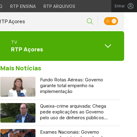
G
RTP ENSINA
RTP ARQUIVOS
Entrar
RTP Açores
TV
RTP Açores
Mais Notícias
Fundo Rotas Aéreas: Governo
garante total empenho na
implementação
Queixa-crime arquivada: Chega
pede explicações ao Governo
pelo uso de dinheiros públicos
em processo judicial
Exames Nacionais: Governo