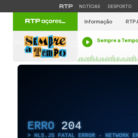
NOTÍCIAS
DESPORTO
Informação
RTP 
Sempre a Temp
ERRO
204
HLS.JS FATAL ERROR - NETWORK E