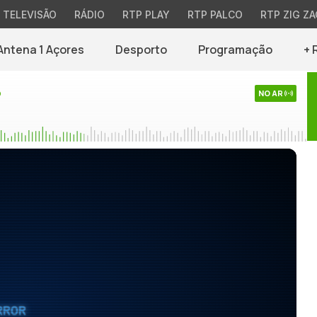
TELEVISÃO
RÁDIO
RTP PLAY
RTP PALCO
RTP ZIG ZA
Antena 1 Açores
Desporto
Programação
+ 
o
NO AR
RROR