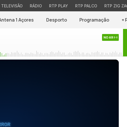
TELEVISÃO
RÁDIO
RTP PLAY
RTP PALCO
RTP ZIG ZA
Antena 1 Açores
Desporto
Programação
+ 
NO AR
RROR