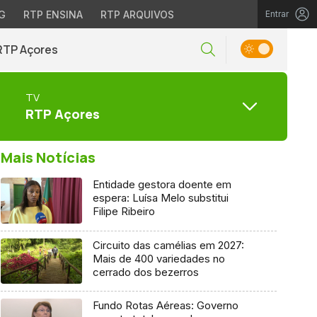
G
RTP ENSINA
RTP ARQUIVOS
Entrar
RTP Açores
TV
RTP Açores
Mais Notícias
Entidade gestora doente em
espera: Luísa Melo substitui
Filipe Ribeiro
Circuito das camélias em 2027:
Mais de 400 variedades no
cerrado dos bezerros
Fundo Rotas Aéreas: Governo