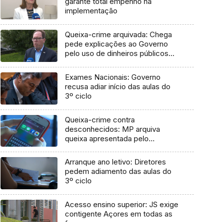
garante total empenho na
implementação
Queixa-crime arquivada: Chega
pede explicações ao Governo
pelo uso de dinheiros públicos
em processo judicial
Exames Nacionais: Governo
recusa adiar início das aulas do
3º ciclo
Queixa-crime contra
desconhecidos: MP arquiva
queixa apresentada pelo
Governo em 2021
Arranque ano letivo: Diretores
pedem adiamento das aulas do
3º ciclo
Acesso ensino superior: JS exige
contigente Açores em todas as