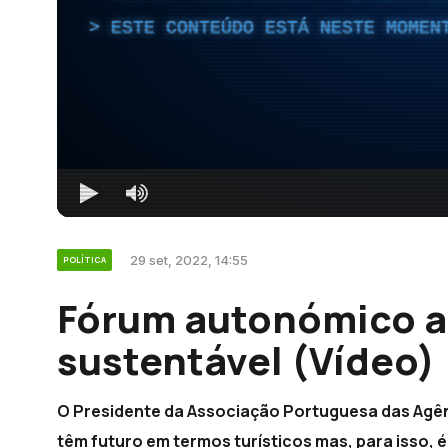
ESTE CONTEÚDO ESTÁ NESTE MOMEN
29 set, 2022, 14:55
POLÍTICA
Fórum autonómico a
sustentável (Vídeo)
O Presidente da Associação Portuguesa das Agên
têm futuro em termos turísticos mas, para isso, 