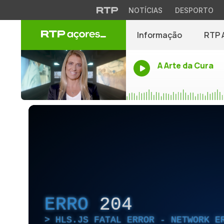
NOTÍCIAS
DESPORTO
Informação
RTP 
A Arte da Cura
ERRO
204
HLS.JS FATAL ERROR - NETWORK E