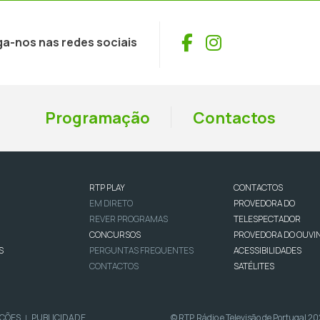
Facebook
Instagram
ga-nos nas redes sociais
Programação
Contactos
RTP PLAY
CONTACTOS
EM DIRETO
PROVEDORA DO
REVER PROGRAMAS
TELESPECTADOR
CONCURSOS
PROVEDORA DO OUVI
S
PERGUNTAS FREQUENTES
ACESSIBILIDADES
CONTACTOS
SATÉLITES
IÇÕES
PUBLICIDADE
© RTP, Rádio e Televisão de Portugal 2
|