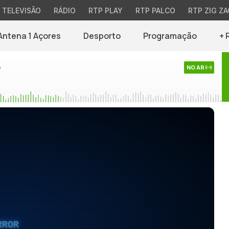
TELEVISÃO
RÁDIO
RTP PLAY
RTP PALCO
RTP ZIG ZA
Antena 1 Açores
Desporto
Programação
+ 
o
NO AR
RROR