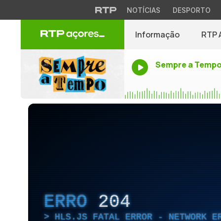
NOTÍCIAS
DESPORTO
Informação
RTP 
Sempre a Temp
ERRO
204
HLS.JS FATAL ERROR - NETWORK E