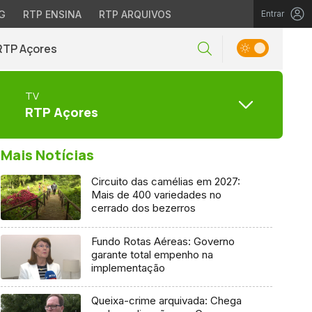
G
RTP ENSINA
RTP ARQUIVOS
Entrar
RTP Açores
TV
RTP Açores
Mais Notícias
Circuito das camélias em 2027:
Mais de 400 variedades no
cerrado dos bezerros
Fundo Rotas Aéreas: Governo
garante total empenho na
implementação
Queixa-crime arquivada: Chega