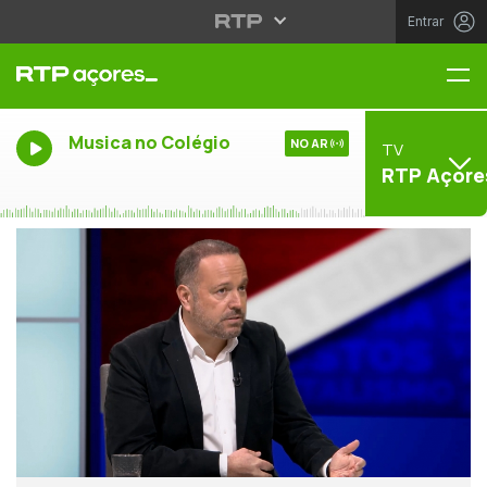
Entrar
Me
Musica no Colégio
NO AR
TV
RTP Açore