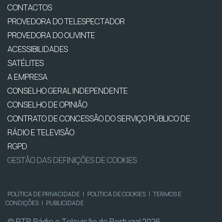
CONTACTOS
PROVEDORA DO TELESPECTADOR
PROVEDORA DO OUVINTE
ACESSIBILIDADES
SATÉLITES
A EMPRESA
CONSELHO GERAL INDEPENDENTE
CONSELHO DE OPINIÃO
CONTRATO DE CONCESSÃO DO SERVIÇO PÚBLICO DE
RÁDIO E TELEVISÃO
RGPD
GESTÃO DAS DEFINIÇÕES DE COOKIES
POLÍTICA DE PRIVACIDADE
|
POLÍTICA DE COOKIES
|
TERMOS E
CONDIÇÕES
|
PUBLICIDADE
© RTP, Rádio e Televisão de Portugal 2026