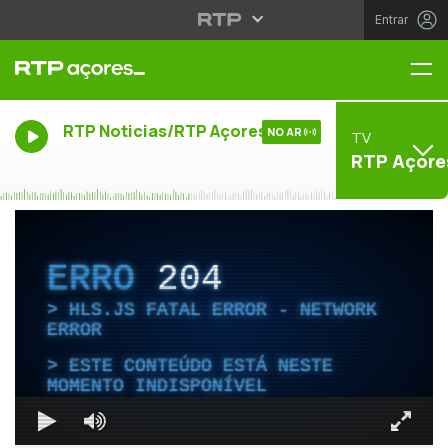
Entrar
Me
RTP Noticias/RTP Açores
NO AR
TV
RTP Açore
ERRO
204
HLS.JS FATAL ERROR - NETWORK
ERROR
ESTE CONTEÚDO ESTÁ NESTE
MOMENTO INDISPONÍVEL