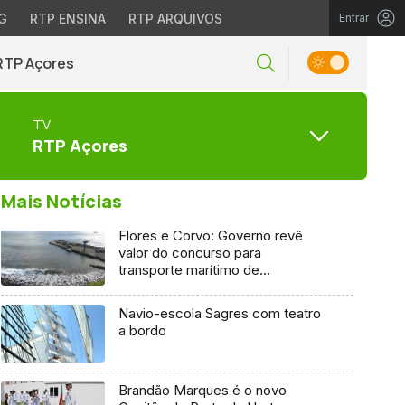
G
RTP ENSINA
RTP ARQUIVOS
Entrar
RTP Açores
TV
RTP Açores
Mais Notícias
Flores e Corvo: Governo revê
valor do concurso para
transporte marítimo de
mercadoria
Navio-escola Sagres com teatro
a bordo
Brandão Marques é o novo