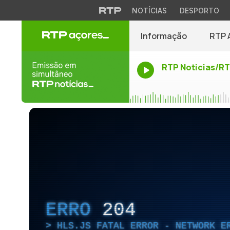
NOTÍCIAS
DESPORTO
Informação
RTP 
RTP Noticias/R
ERRO
204
HLS.JS FATAL ERROR - NETWORK E