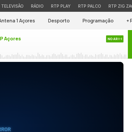
TELEVISÃO
RÁDIO
RTP PLAY
RTP PALCO
RTP ZIG ZA
Antena 1 Açores
Desporto
Programação
+ 
TP Açores
NO AR
RROR