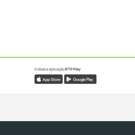
Instale a aplicação
RTP Play