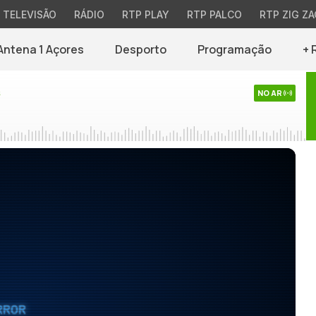
TELEVISÃO
RÁDIO
RTP PLAY
RTP PALCO
RTP ZIG ZA
Antena 1 Açores
Desporto
Programação
+ 
s
NO AR
RROR