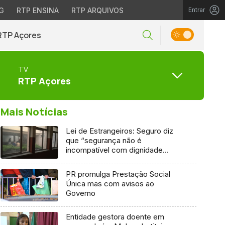
G
RTP ENSINA
RTP ARQUIVOS
Entrar
RTP Açores
TV
RTP Açores
Mais Notícias
Lei de Estrangeiros: Seguro diz
que “segurança não é
incompatível com dignidade
humana”
PR promulga Prestação Social
Única mas com avisos ao
Governo
Entidade gestora doente em