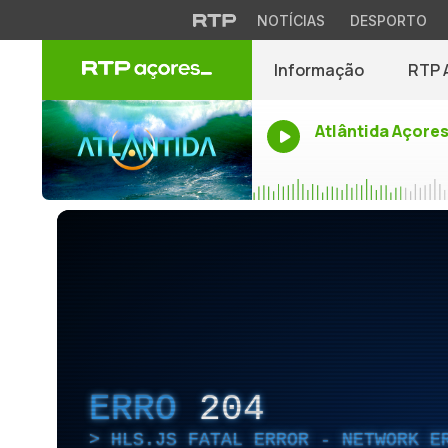
NOTÍCIAS
DESPORTO
Informação
RTP 
Atlântida Açore
ERRO
204
HLS.JS FATAL ERROR - NETWORK E