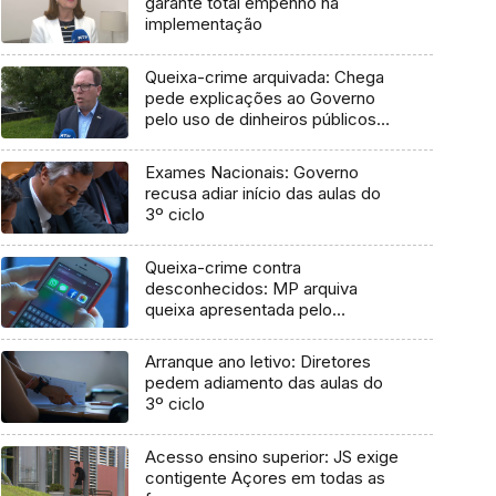
garante total empenho na
implementação
Queixa-crime arquivada: Chega
pede explicações ao Governo
pelo uso de dinheiros públicos
em processo judicial
Exames Nacionais: Governo
recusa adiar início das aulas do
3º ciclo
Queixa-crime contra
desconhecidos: MP arquiva
queixa apresentada pelo
Governo em 2021
Arranque ano letivo: Diretores
pedem adiamento das aulas do
3º ciclo
Acesso ensino superior: JS exige
contigente Açores em todas as