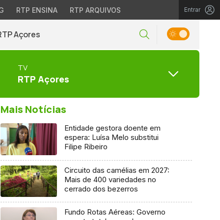
G
RTP ENSINA
RTP ARQUIVOS
Entrar
RTP Açores
TV
RTP Açores
Mais Notícias
Entidade gestora doente em
espera: Luísa Melo substitui
Filipe Ribeiro
Circuito das camélias em 2027:
Mais de 400 variedades no
cerrado dos bezerros
Fundo Rotas Aéreas: Governo