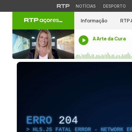
NOTÍCIAS
DESPORTO
Informação
RTP 
A Arte da Cura
ERRO
204
HLS.JS FATAL ERROR - NETWORK E