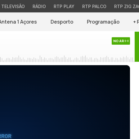
TELEVISÃO
RÁDIO
RTP PLAY
RTP PALCO
RTP ZIG ZA
Antena 1 Açores
Desporto
Programação
+ 
NO AR
RROR