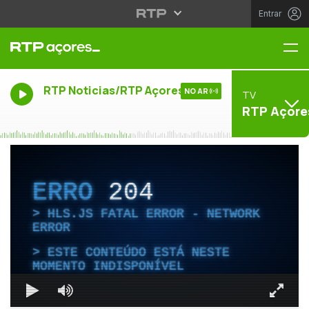
Entrar
Me
RTP Noticias/RTP Açores
NO AR
TV
RTP Açore
ERRO
204
HLS.JS FATAL ERROR - NETWORK
ERROR
ESTE CONTEÚDO ESTÁ NESTE
MOMENTO INDISPONÍVEL