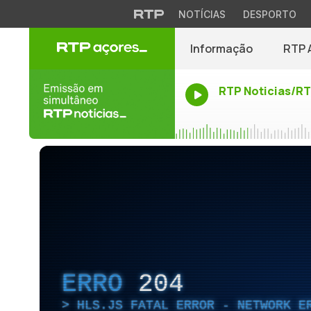
NOTÍCIAS
DESPORTO
Informação
RTP 
RTP Noticias/R
ERRO
204
HLS.JS FATAL ERROR - NETWORK E