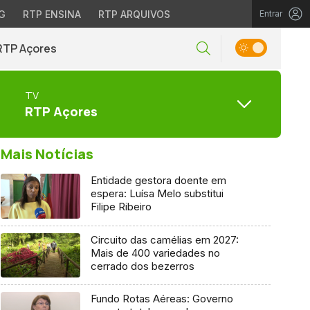
G
RTP ENSINA
RTP ARQUIVOS
Entrar
RTP Açores
TV
RTP Açores
Mais Notícias
Entidade gestora doente em
espera: Luísa Melo substitui
Filipe Ribeiro
Circuito das camélias em 2027:
Mais de 400 variedades no
cerrado dos bezerros
Fundo Rotas Aéreas: Governo