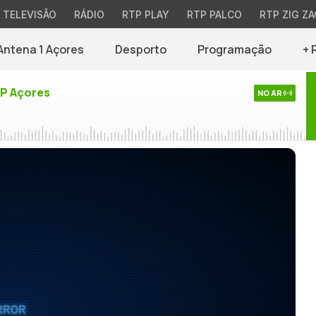
TELEVISÃO
RÁDIO
RTP PLAY
RTP PALCO
RTP ZIG ZA
Antena 1 Açores
Desporto
Programação
+ 
TP Açores
NO AR
RROR