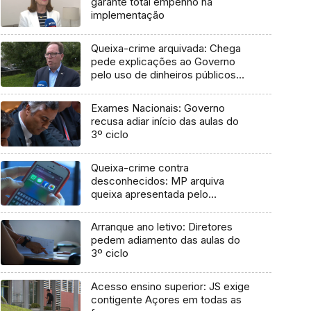
garante total empenho na
implementação
Queixa-crime arquivada: Chega
pede explicações ao Governo
pelo uso de dinheiros públicos
em processo judicial
Exames Nacionais: Governo
recusa adiar início das aulas do
3º ciclo
Queixa-crime contra
desconhecidos: MP arquiva
queixa apresentada pelo
Governo em 2021
Arranque ano letivo: Diretores
pedem adiamento das aulas do
3º ciclo
Acesso ensino superior: JS exige
contigente Açores em todas as