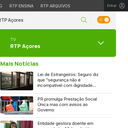
G
RTP ENSINA
RTP ARQUIVOS
Entrar
RTP Açores
TV
RTP Açores
Mais Notícias
Lei de Estrangeiros: Seguro diz
que “segurança não é
incompatível com dignidade
humana”
PR promulga Prestação Social
Única mas com avisos ao
Governo
Entidade gestora doente em