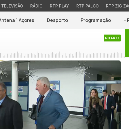
TELEVISÃO
RÁDIO
RTP PLAY
RTP PALCO
RTP ZIG ZA
Antena 1 Açores
Desporto
Programação
+ 
s
NO AR