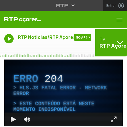
Entrar
Me
RTP Noticias/RTP Açores
NO AR
TV
RTP Açore
ERRO
204
HLS.JS FATAL ERROR - NETWORK
ERROR
ESTE CONTEÚDO ESTÁ NESTE
MOMENTO INDISPONÍVEL