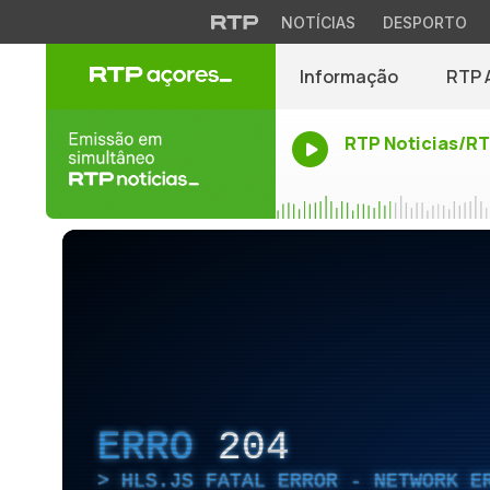
NOTÍCIAS
DESPORTO
Informação
RTP 
RTP Noticias/R
ERRO
204
HLS.JS FATAL ERROR - NETWORK E