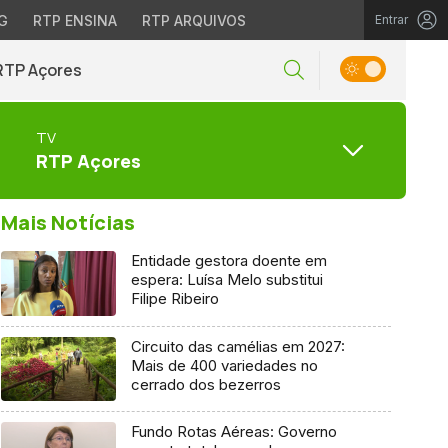
G
RTP ENSINA
RTP ARQUIVOS
Entrar
RTP Açores
TV
RTP Açores
Mais Notícias
Entidade gestora doente em
espera: Luísa Melo substitui
Filipe Ribeiro
Circuito das camélias em 2027:
Mais de 400 variedades no
cerrado dos bezerros
Fundo Rotas Aéreas: Governo