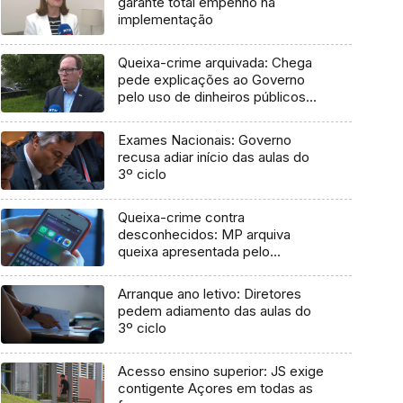
garante total empenho na
implementação
Queixa-crime arquivada: Chega
pede explicações ao Governo
pelo uso de dinheiros públicos
em processo judicial
Exames Nacionais: Governo
recusa adiar início das aulas do
3º ciclo
Queixa-crime contra
desconhecidos: MP arquiva
queixa apresentada pelo
Governo em 2021
Arranque ano letivo: Diretores
pedem adiamento das aulas do
3º ciclo
Acesso ensino superior: JS exige
contigente Açores em todas as