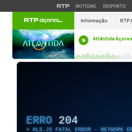
NOTÍCIAS
DESPORTO
Informação
RTP 
Atlântida Açore
ERRO
204
HLS.JS FATAL ERROR - NETWORK E