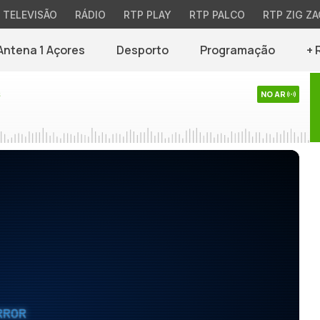
TELEVISÃO
RÁDIO
RTP PLAY
RTP PALCO
RTP ZIG ZA
Antena 1 Açores
Desporto
Programação
+ 
s
NO AR
RROR