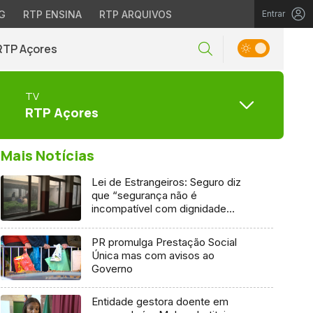
G
RTP ENSINA
RTP ARQUIVOS
Entrar
RTP Açores
TV
RTP Açores
Mais Notícias
Lei de Estrangeiros: Seguro diz
que “segurança não é
incompatível com dignidade
humana”
PR promulga Prestação Social
Única mas com avisos ao
Governo
Entidade gestora doente em